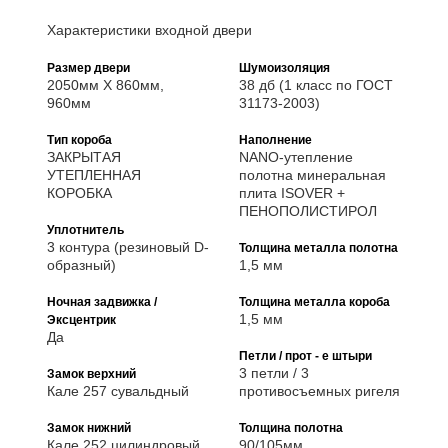
Характеристики входной двери
Размер двери
Шумоизоляция
2050мм Х 860мм,
38 дб (1 класс по ГОСТ
960мм
31173-2003)
Тип короба
Наполнение
ЗАКРЫТАЯ
NANO-утепление
УТЕПЛЕННАЯ
полотна минеральная
КОРОБКА
плита ISOVER +
ПЕНОПОЛИСТИРОЛ
Уплотнитель
3 контура (резиновый D-
Толщина металла полотна
образный)
1,5 мм
Ночная задвижка /
Толщина металла короба
1,5 мм
Эксцентрик
Да
Петли / прот - е штыри
3 петли / 3
Замок верхний
Кале 257 сувальдный
противосъемных ригеля
Замок нижний
Толщина полотна
Кале 252 цилиндровый
90/105мм