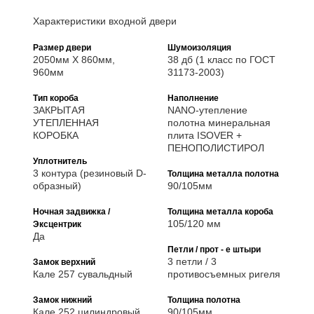
Характеристики входной двери
Размер двери
Шумоизоляция
2050мм Х 860мм,
38 дб (1 класс по ГОСТ
960мм
31173-2003)
Тип короба
Наполнение
ЗАКРЫТАЯ
NANO-утепление
УТЕПЛЕННАЯ
полотна минеральная
КОРОБКА
плита ISOVER +
ПЕНОПОЛИСТИРОЛ
Уплотнитель
3 контура (резиновый D-
Толщина металла полотна
образный)
90/105мм
Ночная задвижка /
Толщина металла короба
105/120 мм
Эксцентрик
Да
Петли / прот - е штыри
3 петли / 3
Замок верхний
Кале 257 сувальдный
противосъемных ригеля
Замок нижний
Толщина полотна
Кале 252 цилиндровый
90/105мм