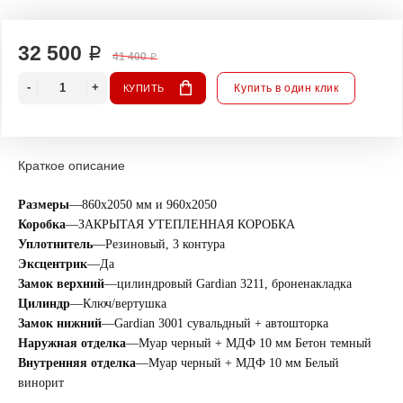
32 500 ₽
41 400 ₽
Купить в один клик
КУПИТЬ
Краткое описание
Размеры
—
860х2050 мм и 960х2050
Коробка
—
ЗАКРЫТАЯ УТЕПЛЕННАЯ КОРОБКА
Уплотнитель
—
Резиновый, 3 контура
Эксцентрик
—
Да
Замок верхний
—
цилиндровый Gardian 3211, броненакладка
Цилиндр
—
Ключ/вертушка
Замок нижний
—
Gardian 3001 сувальдный + автошторка
Наружная отделка
—
Муар черный + МДФ 10 мм Бетон темный
Внутренняя отделка
—
Муар черный + МДФ 10 мм Белый
винорит