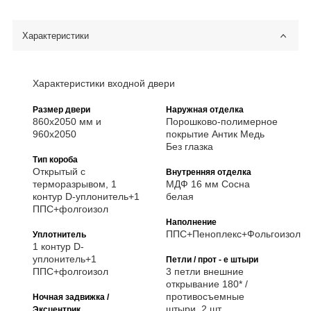
Характеристики
Характеристики входной двери
Размер двери
Наружная отделка
860х2050 мм и
Порошково-полимерное
960х2050
покрытие Антик Медь
Без глазка
Тип короба
Открытый с
Внутренняя отделка
терморазрывом, 1
МДФ 16 мм Сосна
контур D-уплонитель+1
белая
ППС+фолгоизол
Наполнение
ППС+Пеноплекс+Фольгоизол
Уплотнитель
1 контур D-
уплонитель+1
Петли / прот - е штыри
ППС+фолгоизол
3 петли внешние
открывание 180* /
противосъемные
Ночная задвижка /
штыри, 2 шт
Эксцентрик