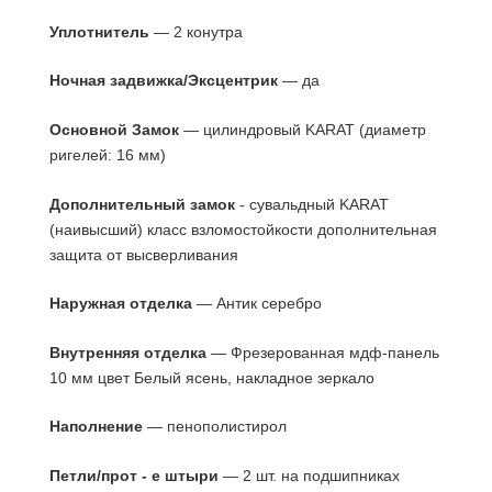
Уплотнитель
— 2 конутра
Ночная задвижка/Эксцентрик
— да
Основной Замок
—
цилиндровый KARAT (
диаметр
ригелей: 16 мм)
Дополнительный замок
-
сувальдный KARAT
(наивысший) класс взломостойкости дополнительная
защита от высверливания
Наружная отделка
— Антик серебро
Внутренняя отделка
— Фрезерованная мдф-панель
10 мм цвет Белый ясень, накладное зеркало
Наполнение
— пенополистирол
Петли/прот - е штыри
— 2 шт. на подшипниках