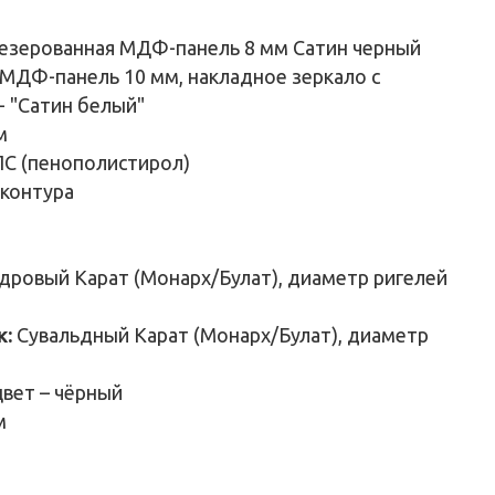
езерованная МДФ-панель 8 мм Сатин черный
МДФ-панель 10 мм, накладное зеркало с
- "Сатин белый"
м
С (пенополистирол)
 контура
дровый Карат (Монарх/Булат), диаметр ригелей
к:
Сувальдный Карат (Монарх/Булат), диаметр
цвет – чёрный
м