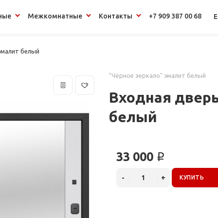
ные
Межкомнатные
Контакты
+7 909 387 00 68
Е
эмалит белый
"Чёрное зеркало" эмалит белый
Входная дверь
белый
33 000 ₽
КУПИТЬ